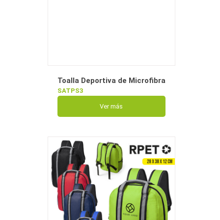
Toalla Deportiva de Microfibra
SATPS3
Ver más