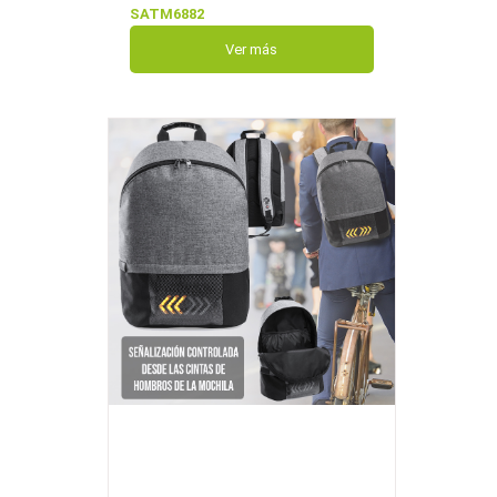
SATM6882
Ver más