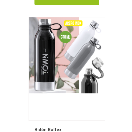
Bidón Raltex