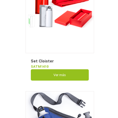
Set Cloister
SATM1410
Ver más