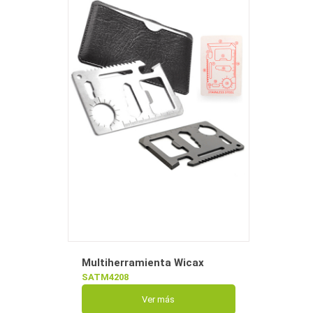
Multiherramienta Wicax
SATM4208
Ver más