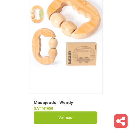
Masajeador Wendy
SATM1650
Ver más