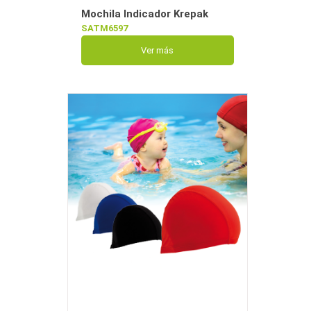
Mochila Indicador Krepak
SATM6597
Ver más