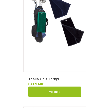
Toalla Golf Tarkyl
SATM4403
Ver más