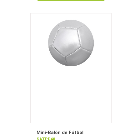
Mini-Balón de Fútbol
SATPD40