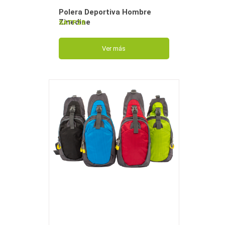
Polera Deportiva Hombre
Zinedine
SATPZ8
Ver más