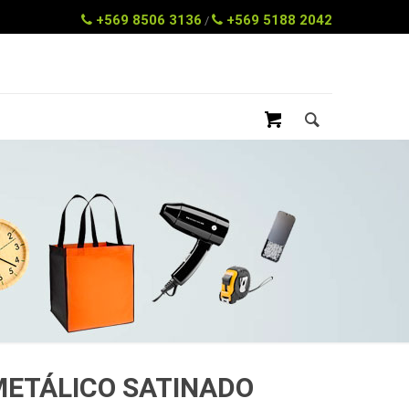
+569 8506 3136
+569 5188 2042
/
METÁLICO SATINADO