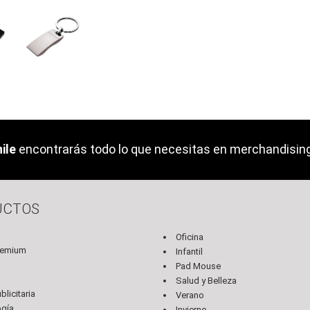
ile
encontrarás todo lo que necesitas en merchandising 
UCTOS
Oficina
remium
Infantil
Pad Mouse
s
Salud y Belleza
licitaria
Verano
ogía
Invierno