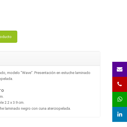
roducto
nado, modelo "Wave". Presentación en estuche laminado
opelada.
TO
cm.
le 2.2 x 3.9 cm.
che laminado negro con cuna aterciopelada.