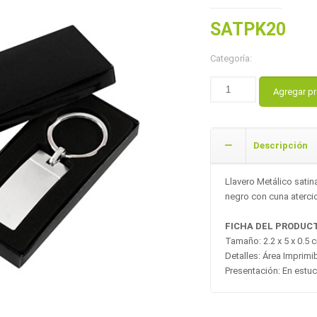
SATPK20
Categoría:
Agregar p
Descripción
Llavero Metálico sati
negro con cuna aterci
FICHA DEL PRODUC
Tamaño: 2.2 x 5 x 0.5 
Detalles: Área Imprimib
Presentación: En estu