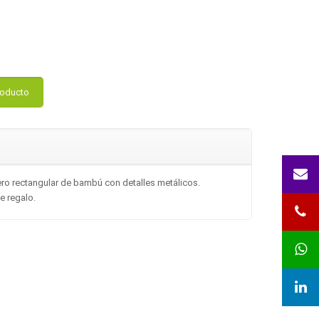
roducto
avero rectangular de bambú con detalles metálicos.
e regalo.