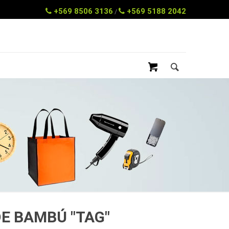
+569 8506 3136
+569 5188 2042
/
E BAMBÚ "TAG"