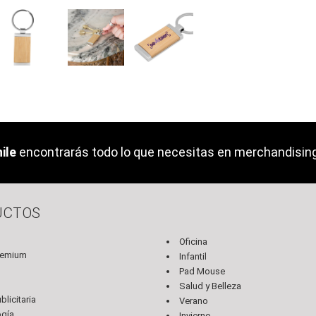
ile
encontrarás todo lo que necesitas en merchandising 
UCTOS
Oficina
remium
Infantil
Pad Mouse
s
Salud y Belleza
licitaria
Verano
ogía
Invierno